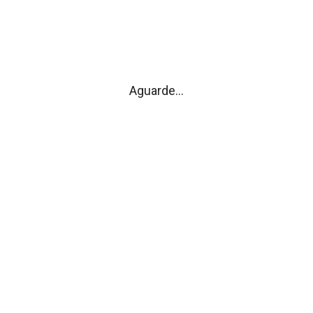
publicada no Diário da República III Série de 13/07/2001
Aguarde...
utivo
Assembleia
ição
Composição
s/Eventos
Competências
s
Atas
ências
Editais
Regimento