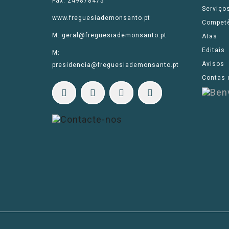
Fax: 249878475
Serviço
www.freguesiademonsanto.pt
Compet
M: geral@freguesiademonsanto.pt
Atas
Editais
M:
Avisos
presidencia@freguesiademonsanto.pt
Contas 