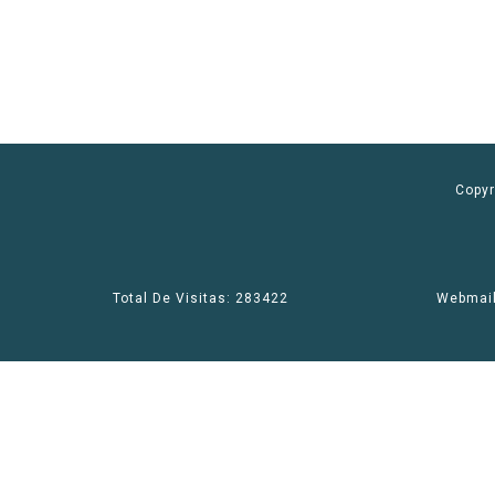
Copyr
Total De Visitas: 283422
Webmai