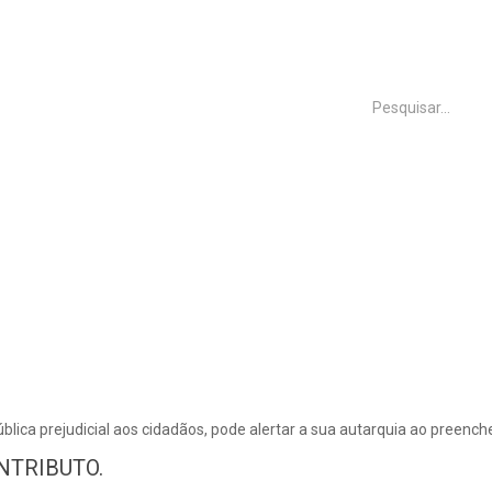
INÍCIO
FREGUESIA
Incidentes
blica prejudicial aos cidadãos, pode alertar a sua autarquia ao preenche
NTRIBUTO.