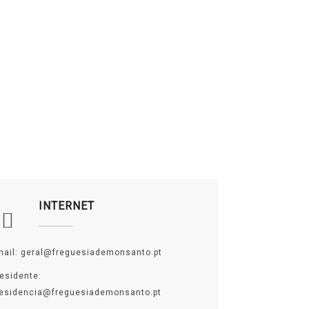
INTERNET
mail: geral@freguesiademonsanto.pt
esidente:
residencia@freguesiademonsanto.pt