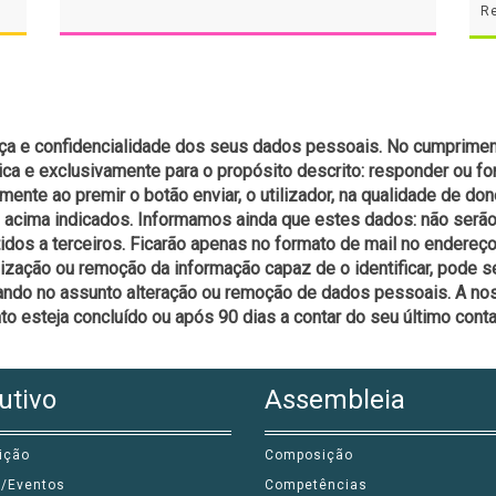
R
ança e confidencialidade dos seus dados pessoais. No cumprim
ica e exclusivamente para o propósito descrito: responder ou f
lmente ao premir o botão enviar, o utilizador, na qualidade de do
s acima indicados. Informamos ainda que estes dados: não serã
tidos a terceiros. Ficarão apenas no formato de mail no endereç
zação ou remoção da informação capaz de o identificar, pode ser
icando no assunto alteração ou remoção de dados pessoais. A n
esteja concluído ou após 90 dias a contar do seu último conta
utivo
Assembleia
ição
Composição
s/Eventos
Competências