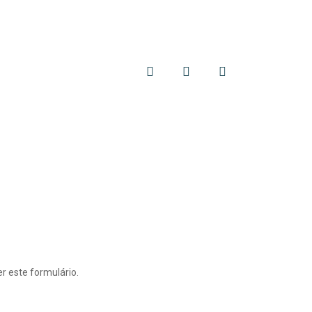
EXECUTIVO
ASSEMBLEIA
INFORMAÇÕES
r este formulário.