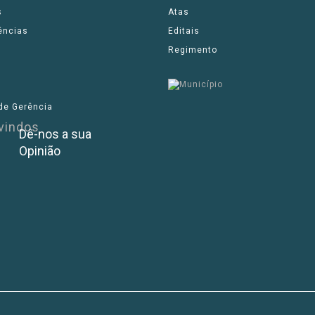
s
Atas
ências
Editais
Regimento
de Gerência
Dê-nos a sua
Opinião