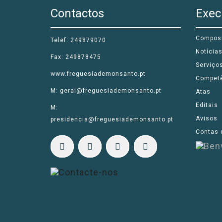
Contactos
Exec
Compos
Telef: 249879070
Notícia
Fax: 249878475
Serviço
www.freguesiademonsanto.pt
Compet
M: geral@freguesiademonsanto.pt
Atas
Editais
M:
Avisos
presidencia@freguesiademonsanto.pt
Contas 