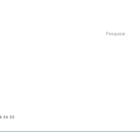
INÍCIO
FREGUESIA
EXECU
Informações Diversas
6:06:50