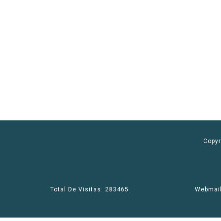
Copyr
Total De Visitas: 283465
Webmai