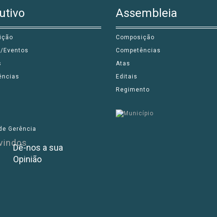
utivo
Assembleia
ição
Composição
s/Eventos
Competências
s
Atas
ências
Editais
Regimento
de Gerência
Dê-nos a sua
Opinião